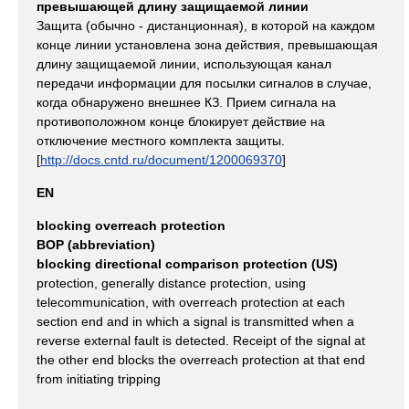
превышающей длину защищаемой линии
Защита (обычно - дистанционная), в которой на каждом
конце линии установлена зона действия, превышающая
длину защищаемой линии, использующая канал
передачи информации для посылки сигналов в случае,
когда обнаружено внешнее КЗ. Прием сигнала на
противоположном конце блокирует действие на
отключение местного комплекта защиты.
[
http://docs.cntd.ru/document/1200069370
]
EN
blocking overreach protection
BOP (abbreviation)
blocking directional comparison protection (US)
protection, generally distance protection, using
telecommunication, with overreach protection at each
section end and in which a signal is transmitted when a
reverse external fault is detected. Receipt of the signal at
the other end blocks the overreach protection at that end
from initiating tripping