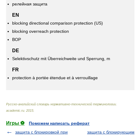
релейная защита
EN
blocking directional comparison protection (US)
blocking overreach protection
BOP
DE
Selektivschutz mit Überreichweite und Sperrung, m
FR
protection à portée étendue et à verrouillage
Русско-английский словарь нормативно-технической терминологии
.
academic.ru
.
2015
.
Игры ⚽
Поможем написать реферат
защита с блокировкой при
защита с блокирующим